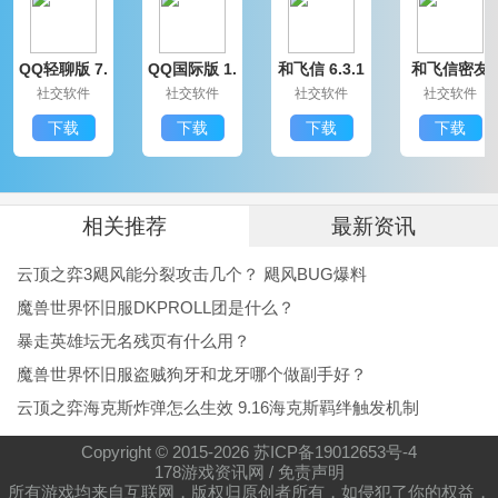
着超级可爱的猫咪和狗狗，喜欢萌宠的玩家们一定会非
QQ轻聊版 7.
QQ国际版 1.
和飞信 6.3.1
和飞信密友
常喜欢这款游戏的。
9.14314.0
91.1370.0
200
圈版 6.3.120
社交软件
社交软件
社交软件
社交软件
0
游戏的玩法还是非常新颖的，玩家们需要有着足够的反
下载
下载
下载
下载
应能力，操作方面很简单，只需要几个按键就能控制猫
咪进行躲避。
游戏中有着很多能够收集的内容，还能更换这里猫狗的
相关推荐
最新资讯
形象，在不断闯关的过程中还有很多惊喜的礼物能够获
云顶之弈3飓风能分裂攻击几个？ 飓风BUG爆料
得。
魔兽世界怀旧服DKPROLL团是什么？
别被柴柴发现小编点评
暴走英雄坛无名残页有什么用？
魔兽世界怀旧服盗贼狗牙和龙牙哪个做副手好？
别被柴柴发现这款游戏玩起来还是非常不错的，非常适
云顶之弈海克斯炸弹怎么生效 9.16海克斯羁绊触发机制
合在无聊的时候玩一玩，打发时间还是相当不错的，游
戏是完全单机的，无需网络也能轻松游玩，这一点相当
Copyright © 2015-
2026
苏ICP备19012653号-4
178游戏资讯网
/
免责声明
令人满意，快来体验一下吧!
所有游戏均来自互联网，版权归原创者所有，如侵犯了你的权益，