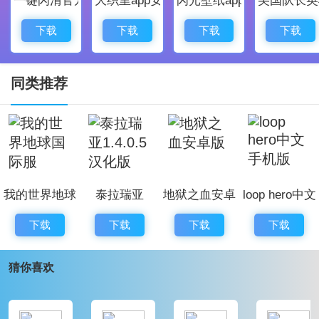
机出现强大boss!
3.憨态可掬的柴犬主角,英姿飒爽的忍者动作,柴犭忍者将
下载
下载
下载
下载
带给你不一样的冒险体验!
4.卡通的3D画面,无论是主角、魔物还是场景都有如是在
同类推荐
动画片之中才有的梦幻世界!
别被柴柴发现游戏亮点
1、众多不同的卡片都是可以让你在一次次的闯关当中去
进行收集的，从而可以更好的使用;
我的世界地球
泰拉瑞亚
地狱之血安卓
loop hero中文
2、并且每天都是可以让你在商城当中去进行一场场抽奖
国际服
1.4.0.5汉化版
版
手机版
活动，帮助你抽取到更好的卡片;
下载
下载
下载
下载
3、随着等级的提升，你也将会解锁其他的装备系统，每
猜你喜欢
一个装备都是对应的外观让你去进行搭配;、
别被柴柴发现游戏优势
这款游戏的画面非常的Q萌可爱，并且非常的简介，有