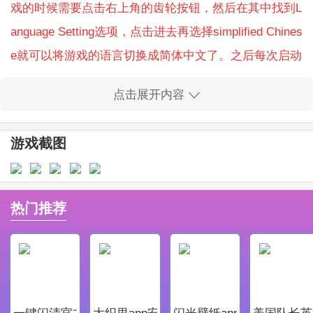
戏的时候需要点击右上角的齿轮按钮，然后在其中找到L
anguage Setting选项，点击进去再选择simplified Chines
e就可以将游戏的语言切换成简体中文了。之后每次启动
游戏都是无需更改的，除非玩家们重装游戏。
点击展开内容
别被柴柴发现游戏简介
《别被柴柴发现》是一款由 20percent 推出的冒险类型
游戏截图
游戏。
在本作中，你是一只小小猫，而后方有一隻柴犭正在找
寻你的踪影，在桌子上利用各种物件小心地前进吧!
热门推荐
别被柴柴发现游戏特色
1.简单易懂的操作,所有按键之上都有相应的图示可使玩
家明白其功能!
2.丰富多彩的关卡内容,除了一般的魔物之外还有可能随
一键闪清官方最新版
大织里app安卓版
闪光壁纸app安卓最新版
美国队长英