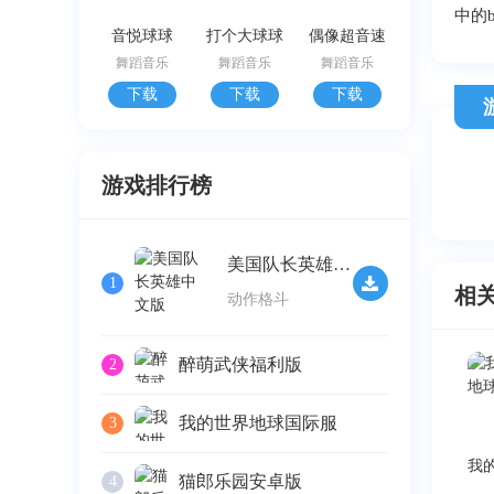
中的
音悦球球
打个大球球
偶像超音速
舞蹈音乐
舞蹈音乐
舞蹈音乐
下载
下载
下载
游戏排行榜
美国队长英雄中文版
1
相
动作格斗
醉萌武侠福利版
2
我的世界地球国际服
3
猫郎乐园安卓版
4