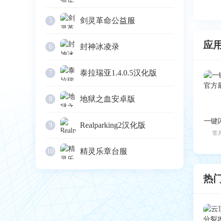
剑灵革命公益服
5
应
封神冰凌录
6
泰拉瑞亚1.4.0.5汉化版
7
地狱之血安卓版
8
Realparking2汉化版
9
常
精灵乐章台服
10
热