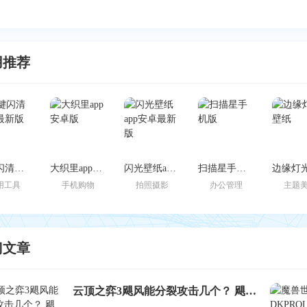
用推荐
一键闪清官方最新版
大织里app安卓版
闪光壁纸app安卓最新版
扫描星手机版
用工具
手机购物
拍照摄影
办公管理
主题
门文章
云顶之弈3飓风能分裂攻击几个？ 飓风BUG爆料