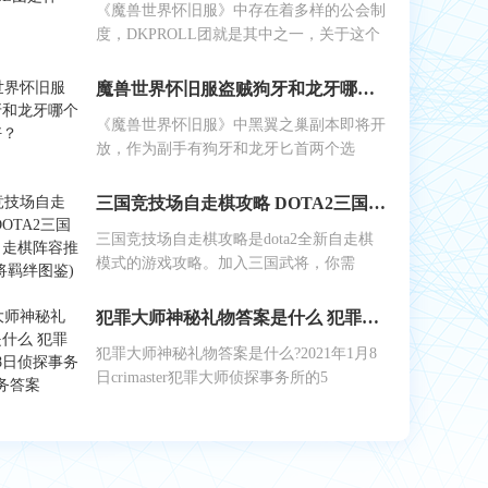
《魔兽世界怀旧服》中存在着多样的公会制
度，DKPROLL团就是其中之一，关于这个
魔兽世界怀旧服盗贼狗牙和龙牙哪个做副手好？
《魔兽世界怀旧服》中黑翼之巢副本即将开
放，作为副手有狗牙和龙牙匕首两个选
三国竞技场自走棋攻略 DOTA2三国竞技场自走棋阵容推荐(附武将羁绊图鉴)
三国竞技场自走棋攻略是dota2全新自走棋
模式的游戏攻略。加入三国武将，你需
犯罪大师神秘礼物答案是什么 犯罪大师1月8日侦探事务所5星任务答案
犯罪大师神秘礼物答案是什么?2021年1月8
日crimaster犯罪大师侦探事务所的5