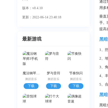
通过
用多
版本：v0.4.10
垂直
更新：2022-06-14 23:40:18
手。
提高
最新游戏
黑暗
1、
2、
3、
魔法钢琴师3手机版
梦与音符
节奏快闪
4、
舞蹈音乐
舞蹈音乐
舞蹈音乐
5、
下载
下载
下载
黑暗
黑暗