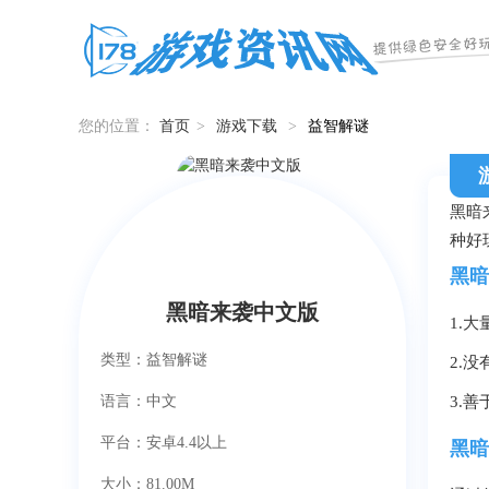
您的位置：
首页
>
游戏下载
>
益智解谜
黑暗
种好
黑暗
黑暗来袭中文版
1.
类型：益智解谜
2.
语言：中文
3.
平台：安卓4.4以上
黑暗
大小：81.00M